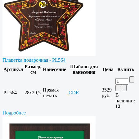
Плакетка подарочная - PL564
Размер,
Шаблон для
Артикул
Нанесение
Цена
Купить
см
нанесения
Прямая
3529
PL564
28x29,5
.CDR
В
печать
руб.
наличии:
12
Подробнее