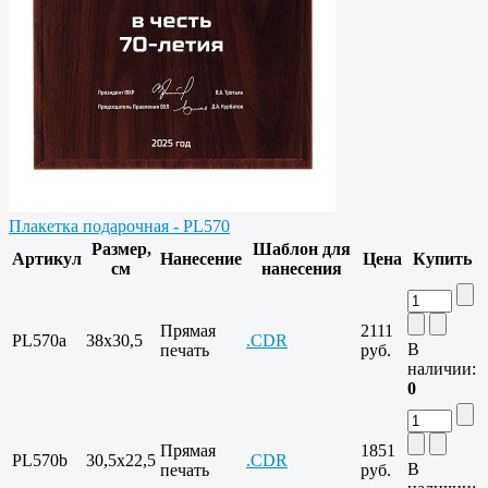
Плакетка подарочная - PL570
Размер,
Шаблон для
Артикул
Нанесение
Цена
Купить
см
нанесения
Прямая
2111
PL570a
38x30,5
.CDR
В
печать
руб.
наличии:
0
Прямая
1851
PL570b
30,5x22,5
.CDR
В
печать
руб.