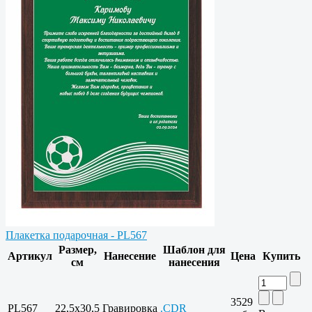
Плакетка подарочная - PL567
Размер,
Шаблон для
Артикул
Нанесение
Цена
Купить
см
нанесения
3529
PL567
22,5x30,5
Гравировка
.CDR