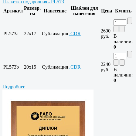
Плакетка подарочная - PL573
Размер,
Шаблон для
Артикул
Нанесение
Цена
Купить
см
нанесения
2690
PL573a
22x17
Сублимация
.CDR
В
руб.
наличии:
0
2240
PL573b
20x15
Сублимация
.CDR
В
руб.
наличии:
0
Подробнее