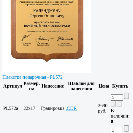
Плакетка подарочная - PL572
Размер,
Шаблон для
Артикул
Нанесение
Цена
Купить
см
нанесения
2690
PL572a
22x17
Гравировка
.CDR
В
руб.
наличии:
0