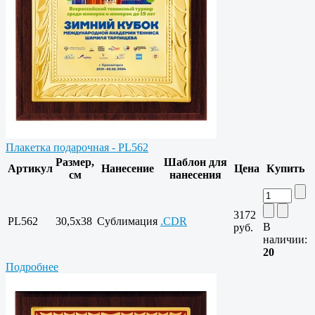
Плакетка подарочная - PL562
Размер,
Шаблон для
Артикул
Нанесение
Цена
Купить
см
нанесения
3172
PL562
30,5x38
Сублимация
.CDR
В
руб.
наличии:
20
Подробнее