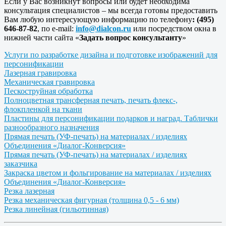
Если у Вас возникнут вопросы или будет необходима
консультация специалистов – мы всегда готовы предоставить
Вам любую интересующую информацию по телефону
: (495)
646-87-82
, по e-mail:
info@dialcon.ru
или посредством окна в
нижней части сайта «
Задать вопрос консультанту
»
Услуги по разработке дизайна и подготовке изображений для
персонификации
Лазерная гравировка
Механическая гравировка
Пескоструйная обработка
Полноцветная трансферная печать, печать флекс-,
флокпленкой на ткани
Пластины для персонификации подарков и наград. Таблички
разнообразного назначения
Прямая печать (УФ-печать) на материалах / изделиях
Объединения «Диалог-Конверсия»
Прямая печать (УФ-печать) на материалах / изделиях
заказчика
Закраска цветом и фольгирование на материалах / изделиях
Объединения «Диалог-Конверсия»
Резка лазерная
Резка механическая фигурная (толщина 0,5 - 6 мм)
Резка линейная (гильотинная)