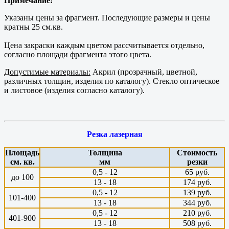
Примечание:
Указаны цены за фрагмент. Последующие размеры и цены
кратны 25 см.кв.
Цена закраски каждым цветом рассчитывается отдельно,
согласно площади фрагмента этого цвета.
Допустимые материалы:
Акрил (прозрачный, цветной,
различных толщин, изделия по каталогу). Стекло оптическое
и листовое (изделия согласно каталогу).
Резка лазерная
Площадь
Толщина
Стоимость
см. кв.
мм
резки
0,5 - 12
65 руб.
до 100
13 - 18
174 руб.
0,5 - 12
139 руб.
101-400
13 - 18
344 руб.
0,5 - 12
210 руб.
401-900
13 - 18
508 руб.