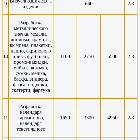
Визуализация 3D, 1
9
660
2-3
изделие
Разработка
металлического
значка, медали,
диплома, грамоты,
вымпела, плакетки,
панно, акрилового
10
приза, футболки,
1100
2750
5500
2-3
промо-накидки,
майки, рюкзака,
сумки, мешка,
баффа, виндера,
флага, подушки,
скатерти, фартука
Разработка
календаря
11
карманного,
1650
3300
4950
2-3
календаря
текстильного