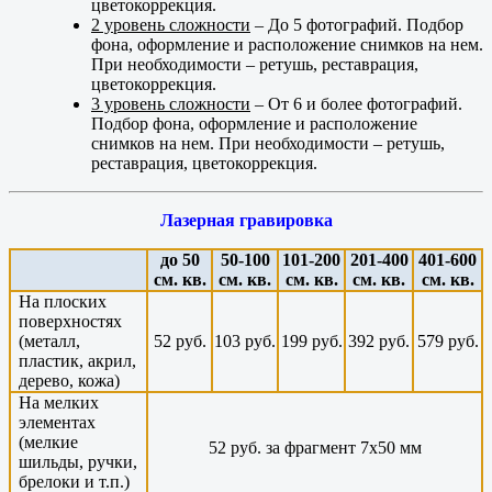
цветокоррекция.
2 уровень сложности
– До 5 фотографий. Подбор
фона, оформление и расположение снимков на нем.
При необходимости – ретушь, реставрация,
цветокоррекция.
3 уровень сложности
– От 6 и более фотографий.
Подбор фона, оформление и расположение
снимков на нем. При необходимости – ретушь,
реставрация, цветокоррекция.
Лазерная гравировка
до 50
50-100
101-200
201-400
401-600
см. кв.
см. кв.
см. кв.
см. кв.
см. кв.
На плоских
поверхностях
(металл,
52 руб.
103 руб.
199 руб.
392 руб.
579 руб.
пластик, акрил,
дерево, кожа)
На мелких
элементах
(мелкие
52 руб. за фрагмент 7х50 мм
шильды, ручки,
брелоки и т.п.)