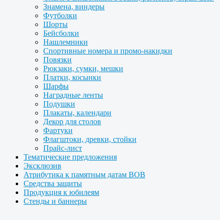
Знамена, виндеры
Футболки
Шорты
Бейсболки
Нашлемники
Спортивные номера и промо-накидки
Повязки
Рюкзаки, сумки, мешки
Платки, косынки
Шарфы
Наградные ленты
Подушки
Плакаты, календари
Декор для столов
Фартуки
Флагштоки, древки, стойки
Прайс-лист
Тематические предложения
Эксклюзив
Атрибутика к памятным датам ВОВ
Средства защиты
Продукция к юбилеям
Стенды и баннеры