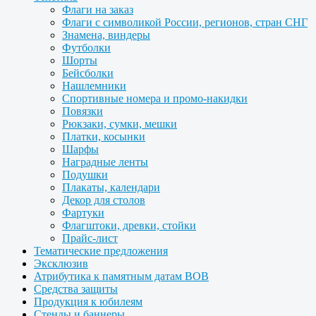
Флаги на заказ
Флаги с символикой России, регионов, стран СНГ
Знамена, виндеры
Футболки
Шорты
Бейсболки
Нашлемники
Спортивные номера и промо-накидки
Повязки
Рюкзаки, сумки, мешки
Платки, косынки
Шарфы
Наградные ленты
Подушки
Плакаты, календари
Декор для столов
Фартуки
Флагштоки, древки, стойки
Прайс-лист
Тематические предложения
Эксклюзив
Атрибутика к памятным датам ВОВ
Средства защиты
Продукция к юбилеям
Стенды и баннеры