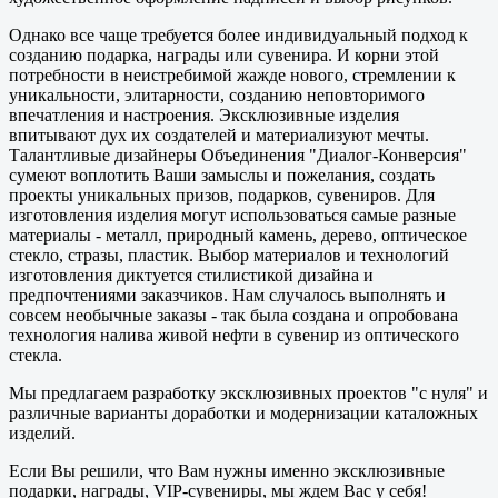
Однако все чаще требуется более индивидуальный подход к
созданию подарка, награды или сувенира. И корни этой
потребности в неистребимой жажде нового, стремлении к
уникальности, элитарности, созданию неповторимого
впечатления и настроения. Эксклюзивные изделия
впитывают дух их создателей и материализуют мечты.
Талантливые дизайнеры Объединения "Диалог-Конверсия"
сумеют воплотить Ваши замыслы и пожелания, создать
проекты уникальных призов, подарков, сувениров. Для
изготовления изделия могут использоваться самые разные
материалы - металл, природный камень, дерево, оптическое
стекло, стразы, пластик. Выбор материалов и технологий
изготовления диктуется стилистикой дизайна и
предпочтениями заказчиков. Нам случалось выполнять и
совсем необычные заказы - так была создана и опробована
технология налива живой нефти в сувенир из оптического
стекла.
Мы предлагаем разработку эксклюзивных проектов "с нуля" и
различные варианты доработки и модернизации каталожных
изделий.
Если Вы решили, что Вам нужны именно эксклюзивные
подарки, награды, VIP-сувениры, мы ждем Вас у себя!