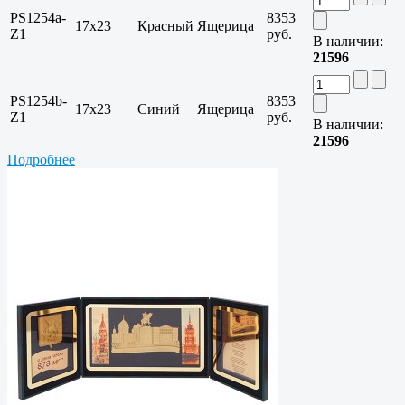
PS1254a-
8353
17x23
Красный
Ящерица
Z1
руб.
В наличии:
21596
PS1254b-
8353
17x23
Синий
Ящерица
Z1
руб.
В наличии:
21596
Подробнее