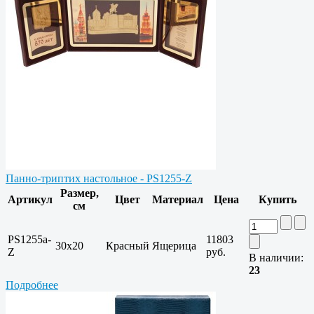
Панно-триптих настольное - PS1255-Z
Размер,
Артикул
Цвет
Материал
Цена
Купить
см
PS1255a-
11803
30x20
Красный
Ящерица
Z
руб.
В наличии:
23
Подробнее