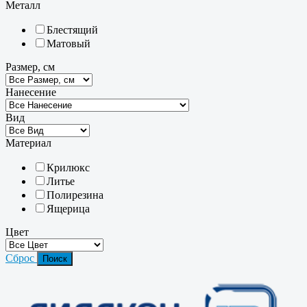
Металл
Блестящий
Матовый
Размер, см
Нанесение
Вид
Материал
Крилюкс
Литье
Полирезина
Ящерица
Цвет
Сброс