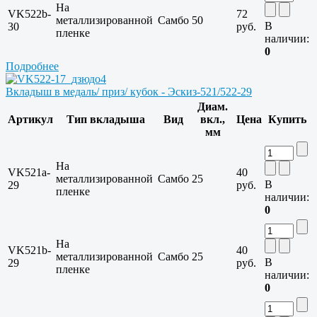
На
VK522b-
72
металлизированной
Самбо
50
В
30
руб.
пленке
наличии:
0
Подробнее
Вкладыш в медаль/ приз/ кубок - Эскиз-521/522-29
Диам.
Артикул
Тип вкладыша
Вид
вкл.,
Цена
Купить
мм
На
VK521a-
40
металлизированной
Самбо
25
В
29
руб.
пленке
наличии:
0
На
VK521b-
40
металлизированной
Самбо
25
В
29
руб.
пленке
наличии:
0