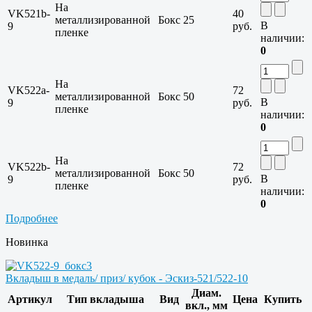
На
VK521b-
40
металлизированной
Бокс
25
В
9
руб.
пленке
наличии:
0
На
VK522a-
72
металлизированной
Бокс
50
В
9
руб.
пленке
наличии:
0
На
VK522b-
72
металлизированной
Бокс
50
В
9
руб.
пленке
наличии:
0
Подробнее
Новинка
Вкладыш в медаль/ приз/ кубок - Эскиз-521/522-10
Диам.
Артикул
Тип вкладыша
Вид
Цена
Купить
вкл., мм