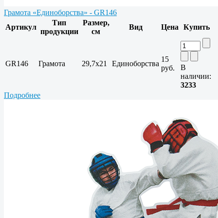
Грамота «Единоборства» - GR146
Тип
Размер,
Артикул
Вид
Цена
Купить
продукции
см
15
GR146
Грамота
29,7x21
Единоборства
В
руб.
наличии:
3233
Подробнее