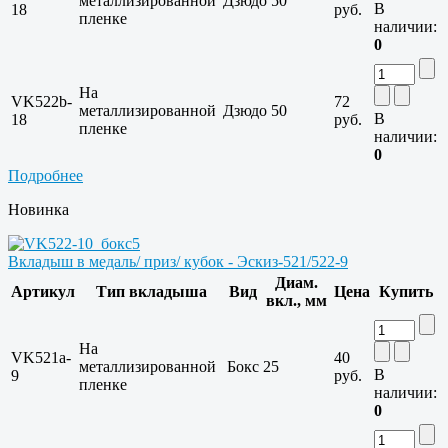
металлизированной
Дзюдо
50
В
18
руб.
пленке
наличии:
0
На
VK522b-
72
металлизированной
Дзюдо
50
В
18
руб.
пленке
наличии:
0
Подробнее
Новинка
Вкладыш в медаль/ приз/ кубок - Эскиз-521/522-9
Диам.
Артикул
Тип вкладыша
Вид
Цена
Купить
вкл., мм
На
VK521a-
40
металлизированной
Бокс
25
В
9
руб.
пленке
наличии:
0