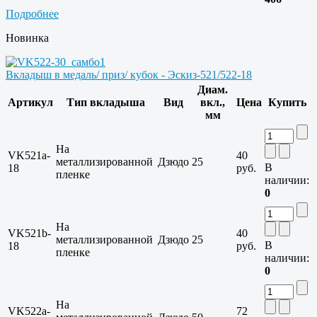
Подробнее
Новинка
Вкладыш в медаль/ приз/ кубок - Эскиз-521/522-18
Диам.
Артикул
Тип вкладыша
Вид
вкл.,
Цена
Купить
мм
На
VK521a-
40
металлизированной
Дзюдо
25
В
18
руб.
пленке
наличии:
0
На
VK521b-
40
металлизированной
Дзюдо
25
В
18
руб.
пленке
наличии:
0
На
VK522a-
72