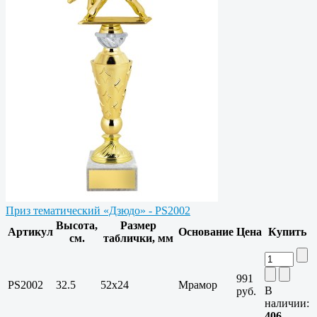
Приз тематический «Дзюдо» - PS2002
Высота,
Размер
Артикул
Основание
Цена
Купить
см.
таблички, мм
991
PS2002
32.5
52x24
Мрамор
В
руб.
наличии:
406