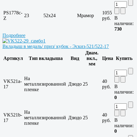
PS1778c-
1055
23
52х24
Мрамор
В
Z
руб.
наличии:
730
Подробнее
Вкладыш в медаль/ приз/ кубок - Эскиз-521/522-17
Диам.
Артикул
Тип вкладыша
Вид
вкл.,
Цена
Купить
мм
На
VK521a-
40
металлизированной
Дзюдо
25
В
17
руб.
пленке
наличии:
0
На
VK521b-
40
металлизированной
Дзюдо
25
В
17
руб.
пленке
наличии:
0