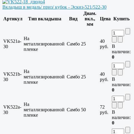
Вкладыш в медаль/ приз/ кубок - Эскиз-521/522-30
Диам.
Артикул
Тип вкладыша
Вид
вкл.,
Цена
Купить
мм
На
VK521a-
40
металлизированной
Самбо
25
В
30
руб.
пленке
наличии:
0
На
VK521b-
40
металлизированной
Самбо
25
В
30
руб.
пленке
наличии:
0
На
VK522a-
72
металлизированной
Самбо
50
В
30
руб.
пленке
наличии:
0