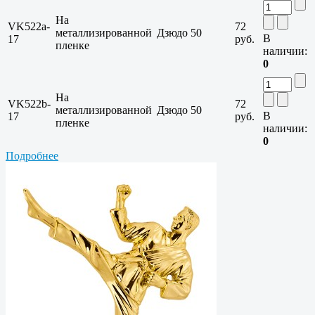
На
VK522a-
72
металлизированной
Дзюдо
50
В
17
руб.
пленке
наличии:
0
На
VK522b-
72
металлизированной
Дзюдо
50
В
17
руб.
пленке
наличии:
0
Подробнее