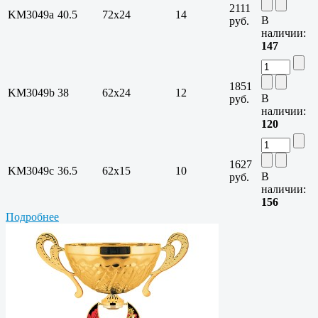
2111
KM3049a
40.5
72х24
14
В
руб.
наличии:
147
1851
KM3049b
38
62х24
12
В
руб.
наличии:
120
1627
KM3049c
36.5
62х15
10
В
руб.
наличии:
156
Подробнее