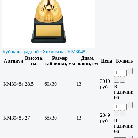
Кубок наградной «Хохлома» - KM3048
Высота,
Размер
Диам.
Артикул
Цена
Купить
см.
таблички, мм
чаши, см
3010
KM3048a
28.5
60x30
13
В
руб.
наличии:
66
2849
KM3048b
27
55x30
13
В
руб.
наличии:
66