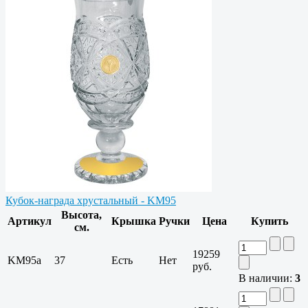
Кубок-награда хрустальный - KM95
Высота,
Артикул
Крышка
Ручки
Цена
Купить
см.
19259
KM95a
37
Есть
Нет
руб.
В наличии:
3