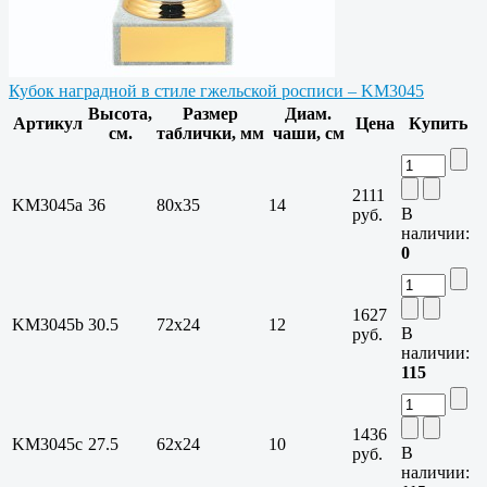
Кубок наградной в стиле гжельской росписи – KM3045
Высота,
Размер
Диам.
Артикул
Цена
Купить
см.
таблички, мм
чаши, см
2111
KM3045a
36
80x35
14
В
руб.
наличии:
0
1627
KM3045b
30.5
72х24
12
В
руб.
наличии:
115
1436
KM3045c
27.5
62х24
10
В
руб.
наличии: