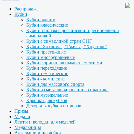
Распродажа
Кубки
Кубки-эконом
Кубки классические
Кубки и призы с российской и региональной
символикой
Кубки с символикой стран СНГ
Кубки "Хохлома", "Гжель", "Хрусталь"
Кубки престижные
Кубки многоуровневые
Кубки с оригинальными элементами
Кубки переходящие
Кубки тематические
Кубки - комплекты
Кубки для массового спорта
Кубки из металлизированного пластика
Кубки музыкальные
Крышки для кубков
Декор для кубков и призов
Призы
Медали
Ленты и колодки для медалей
Медальницы
Вкладыши и наклейки