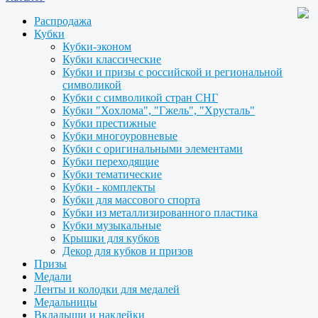
Распродажа
Кубки
Кубки-эконом
Кубки классические
Кубки и призы с российской и региональной
символикой
Кубки с символикой стран СНГ
Кубки "Хохлома", "Гжель", "Хрусталь"
Кубки престижные
Кубки многоуровневые
Кубки с оригинальными элементами
Кубки переходящие
Кубки тематические
Кубки - комплекты
Кубки для массового спорта
Кубки из металлизированного пластика
Кубки музыкальные
Крышки для кубков
Декор для кубков и призов
Призы
Медали
Ленты и колодки для медалей
Медальницы
Вкладыши и наклейки