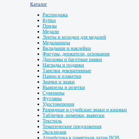
Каталог
Распродажа
Кубки
Призы
Медали
Ленты и колодки для медалей
Медальницы
Вкладыши и наклейки
Фигуры, держатели, основания
Дипломы и багетные рамки
Награды и подарки
Тарелки декоративные
Панно и плакетки
Значки и знаки
Вымпелы и розетки
Сувениры
Футляры
Удостоверения
Разрядные и судейские знаки и книжки
Таблички, номерки, вывески
Текстиль
Тематические предложения
Эксклюзив
Атрибутика к памятным датам ВОВ