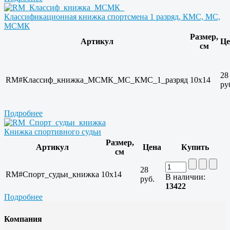
Классификационная книжка спортсмена 1 разряд, КМС, МС,
МСМК
Размер,
Артикул
Це
см
28
RM#Классиф_книжка_МСМК_МС_КМС_1_разряд
10x14
ру
Подробнее
Книжка спортивного судьи
Размер,
Артикул
Цена
Купить
см
28
RM#Спорт_судьи_книжка
10x14
В наличии:
руб.
13422
Подробнее
Компания