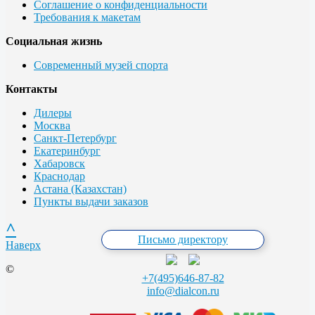
Соглашение о конфиденциальности
Требования к макетам
Социальная жизнь
Современный музей спорта
Контакты
Дилеры
Москва
Санкт-Петербург
Екатеринбург
Хабаровск
Краснодар
Астана (Казахстан)
Пункты выдачи заказов
^
Письмо директору
Наверх
©
+7(495)646-87-82
info@dialcon.ru