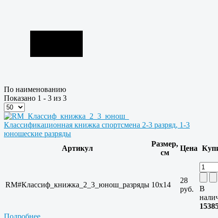
По наименованию
Показано 1 - 3 из 3
Классификационная книжка спортсмена 2-3 разряд, 1-3
юношеские разряды
Размер,
Артикул
Цена
Куп
см
28
RM#Классиф_книжка_2_3_юнош_разряды
10x14
В
руб.
нали
1538
Подробнее