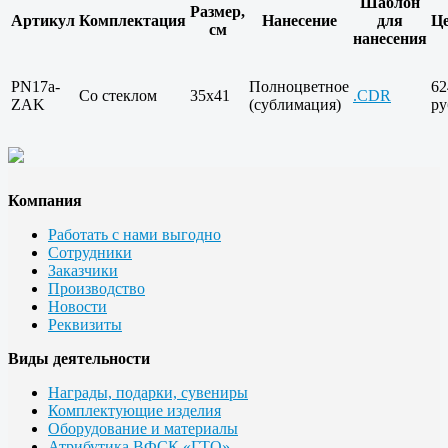
Шаблон
Размер,
Артикул
Комплектация
Нанесение
для
Ц
см
нанесения
PN17a-
Полноцветное
62
Со стеклом
35х41
.CDR
ZAK
(сублимация)
ру
Компания
Работать с нами выгодно
Сотрудники
Заказчики
Производство
Новости
Реквизиты
Виды деятельности
Награды, подарки, сувениры
Комплектующие изделия
Оборудование и материалы
Атрибутика ВФСК «ГТО»