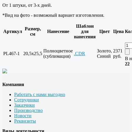
От 1 штуки, от 3-х дней.
*Вид на фото - возможный вариант изготовления.
Шаблон
Размер,
Артикул
Нанесение
для
Цвет
Цена
Ко
см
нанесения
Полноцветное
Золото,
2371
PL467-1
20,5x25,5
.CDR
(сублимация)
Синий
руб.
В н
22
Компания
Работать с нами выгодно
Сотрудники
Заказчики
Производство
Новости
Реквизиты
Виды деятельности