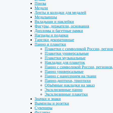
Призы
Медали
Ленты и колодки для медалей
Медальницы
Вкладыши и наклейки
Фигуры, держатели, основания
Дипломы и багетные рамки
Награды и подарки
Тарелки декоративные
Панно и плакетки
Плакетки с символикой России, регио
Плакетки универсальные
Плакетки музыкальные
Накладки для плакеток
Панно с символикой России, регионов
Панно универсальные
Панно с нанесением на ткани
Панно-диптихи, триптихи
Объёмные накладки на заказ
Эксклюзивные панно
Эксклюзивные плакетки
Значки и знаки
Вымпелы и розетки
Сувениры
Футляры