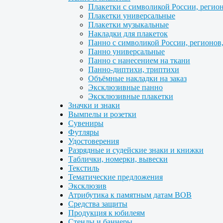
Плакетки с символикой России, регио
Плакетки универсальные
Плакетки музыкальные
Накладки для плакеток
Панно с символикой России, регионов
Панно универсальные
Панно с нанесением на ткани
Панно-диптихи, триптихи
Объёмные накладки на заказ
Эксклюзивные панно
Эксклюзивные плакетки
Значки и знаки
Вымпелы и розетки
Сувениры
Футляры
Удостоверения
Разрядные и судейские знаки и книжки
Таблички, номерки, вывески
Текстиль
Тематические предложения
Эксклюзив
Атрибутика к памятным датам ВОВ
Средства защиты
Продукция к юбилеям
Стенды и баннеры