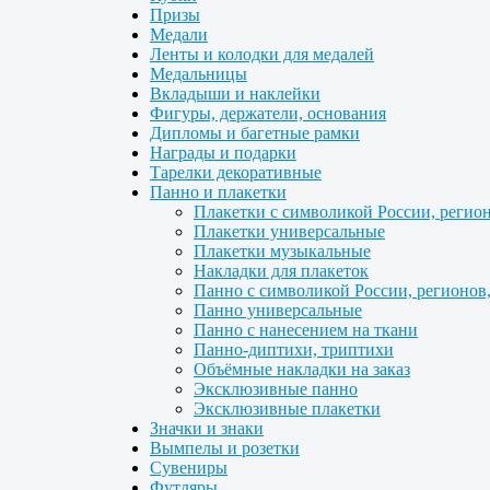
Призы
Медали
Ленты и колодки для медалей
Медальницы
Вкладыши и наклейки
Фигуры, держатели, основания
Дипломы и багетные рамки
Награды и подарки
Тарелки декоративные
Панно и плакетки
Плакетки с символикой России, регио
Плакетки универсальные
Плакетки музыкальные
Накладки для плакеток
Панно с символикой России, регионов
Панно универсальные
Панно с нанесением на ткани
Панно-диптихи, триптихи
Объёмные накладки на заказ
Эксклюзивные панно
Эксклюзивные плакетки
Значки и знаки
Вымпелы и розетки
Сувениры
Футляры