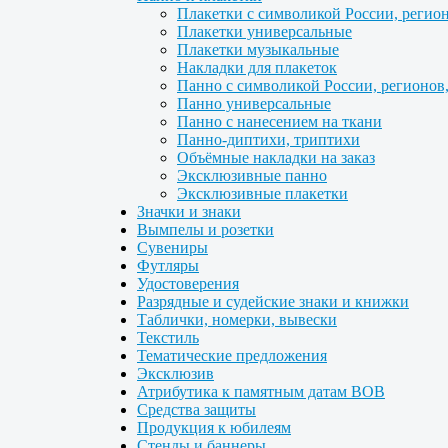
Плакетки с символикой России, регио
Плакетки универсальные
Плакетки музыкальные
Накладки для плакеток
Панно с символикой России, регионов
Панно универсальные
Панно с нанесением на ткани
Панно-диптихи, триптихи
Объёмные накладки на заказ
Эксклюзивные панно
Эксклюзивные плакетки
Значки и знаки
Вымпелы и розетки
Сувениры
Футляры
Удостоверения
Разрядные и судейские знаки и книжки
Таблички, номерки, вывески
Текстиль
Тематические предложения
Эксклюзив
Атрибутика к памятным датам ВОВ
Средства защиты
Продукция к юбилеям
Стенды и баннеры