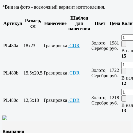
*Вид на фото - возможный вариант изготовления.
Шаблон
Размер,
Артикул
Нанесение
для
Цвет
Цена
Коли
см
нанесения
Золото,
1981
PL480a
18x23
Гравировка
.CDR
Серебро
руб.
В нал
15
Золото,
1722
PL480b
15,5x20,5
Гравировка
.CDR
Серебро
руб.
В нал
12
Золото,
1218
PL480c
12,5x18
Гравировка
.CDR
Серебро
руб.
В нал
13
Компания