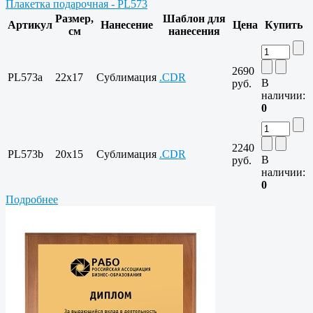
Плакетка подарочная - PL573
Размер,
Шаблон для
Артикул
Нанесение
Цена
Купить
см
нанесения
2690
PL573a
22x17
Сублимация
.CDR
В
руб.
наличии:
0
2240
PL573b
20x15
Сублимация
.CDR
В
руб.
наличии:
0
Подробнее