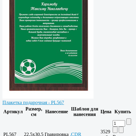
Плакетка подарочная - PL567
Размер,
Шаблон для
Артикул
Нанесение
Цена
Купить
см
нанесения
3529
PL567
22,5x30,5
Гравировка
.CDR