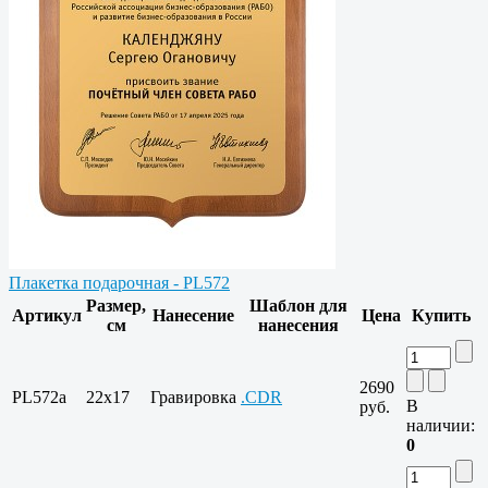
Плакетка подарочная - PL572
Размер,
Шаблон для
Артикул
Нанесение
Цена
Купить
см
нанесения
2690
PL572a
22x17
Гравировка
.CDR
В
руб.
наличии:
0