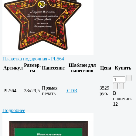
Плакетка подарочная - PL564
Размер,
Шаблон для
Артикул
Нанесение
Цена
Купить
см
нанесения
Прямая
3529
PL564
28x29,5
.CDR
В
печать
руб.
наличии:
12
Подробнее