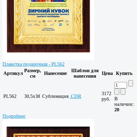
Плакетка подарочная - PL562
Размер,
Шаблон для
Артикул
Нанесение
Цена
Купить
см
нанесения
3172
PL562
30,5x38
Сублимация
.CDR
В
руб.
наличии:
20
Подробнее