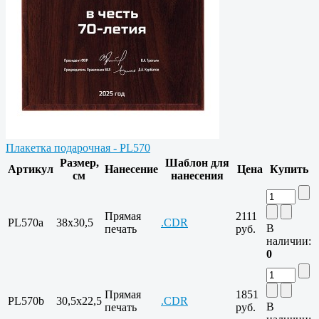
Плакетка подарочная - PL570
Размер,
Шаблон для
Артикул
Нанесение
Цена
Купить
см
нанесения
Прямая
2111
PL570a
38x30,5
.CDR
В
печать
руб.
наличии:
0
Прямая
1851
PL570b
30,5x22,5
.CDR
В
печать
руб.