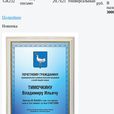
GR232
29,7x21
Универсальный
В
письмо
руб.
нал
300
Подробнее
Новинка