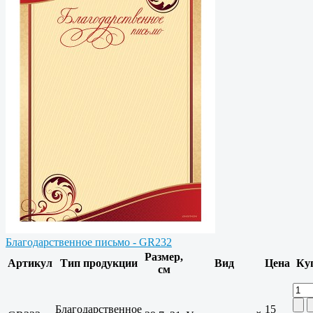
Благодарственное письмо - GR232
Размер,
Артикул
Тип продукции
Вид
Цена
Ку
см
Благодарственное
15