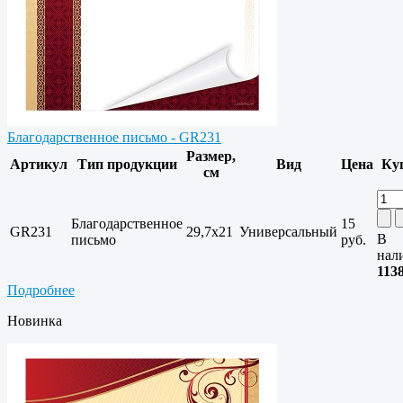
Благодарственное письмо - GR231
Размер,
Артикул
Тип продукции
Вид
Цена
Ку
см
Благодарственное
15
GR231
29,7x21
Универсальный
В
письмо
руб.
нал
113
Подробнее
Новинка