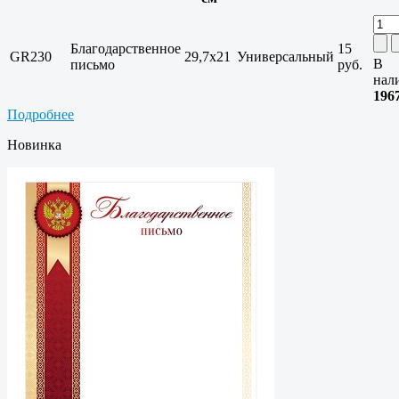
Благодарственное
15
GR230
29,7x21
Универсальный
В
письмо
руб.
нал
196
Подробнее
Новинка