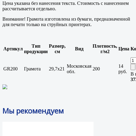
Цена указана без нанесения текста. Стоимость с нанесением
рассчитывается отдельно.
Внимание! Грамота изготовлена из бумаги, предназначенной
для печати только на струйных принтерах.
Тип
Размер,
Плотность,
Артикул
Вид
Цена
Ко
продукции
см
г/м2
Московская
14
GR200
Грамота
29,7х21
200
обл.
руб.
В 
37
Мы рекомендуем