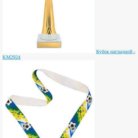
Кубок наградной -
KM2924