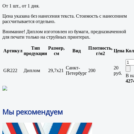
От 1 шт., от 1 дня.
Цена указана без нанесения текста. Стоимость с нанесением
рассчитывается отдельно.
Внимание! Диплом изготовлен из бумаги, предназначенной
для печати только на струйных принтерах.
Тип
Размер,
Плотность,
Артикул
Вид
Цена
Кол
продукции
см
г/м2
Санкт-
20
GR222
Диплом
29,7x21
200
Петербург
руб.
В н
427
Мы рекомендуем