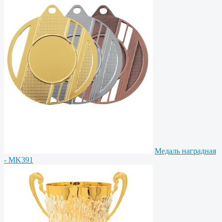
Медаль наградная
- MK391