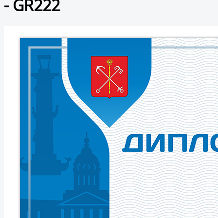
- GR222