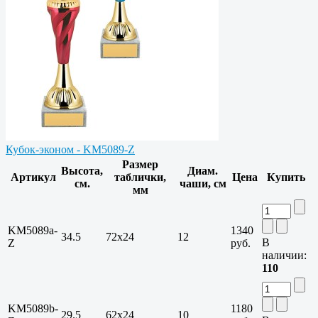
Кубок-эконом - KM5089-Z
Размер
Высота,
Диам.
Артикул
таблички,
Цена
Купить
см.
чаши, см
мм
KM5089a-
1340
34.5
72х24
12
В
Z
руб.
наличии:
110
KM5089b-
1180
29.5
62х24
10