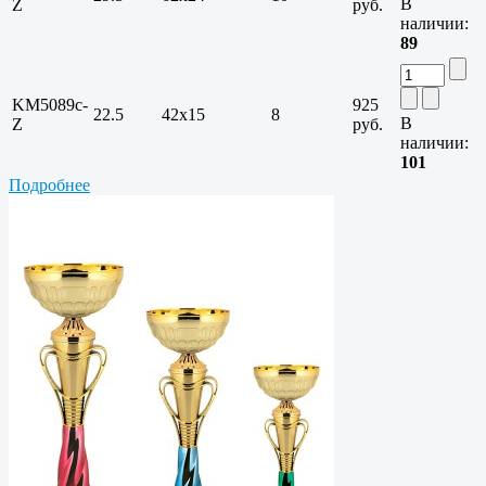
В
Z
руб.
наличии:
89
KM5089c-
925
22.5
42х15
8
В
Z
руб.
наличии:
101
Подробнее