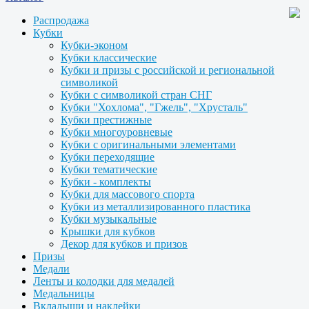
Распродажа
Кубки
Кубки-эконом
Кубки классические
Кубки и призы с российской и региональной
символикой
Кубки с символикой стран СНГ
Кубки "Хохлома", "Гжель", "Хрусталь"
Кубки престижные
Кубки многоуровневые
Кубки с оригинальными элементами
Кубки переходящие
Кубки тематические
Кубки - комплекты
Кубки для массового спорта
Кубки из металлизированного пластика
Кубки музыкальные
Крышки для кубков
Декор для кубков и призов
Призы
Медали
Ленты и колодки для медалей
Медальницы
Вкладыши и наклейки