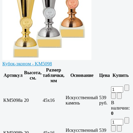
Кубок-эконом - KM5098
Размер
Высота,
Артикул
таблички,
Основание
Цена
Купить
см.
мм
Искусственный
539
KM5098a
20
45x16
В
камень
руб.
наличии:
0
Искусственный
539
KM5098b
20
45x16