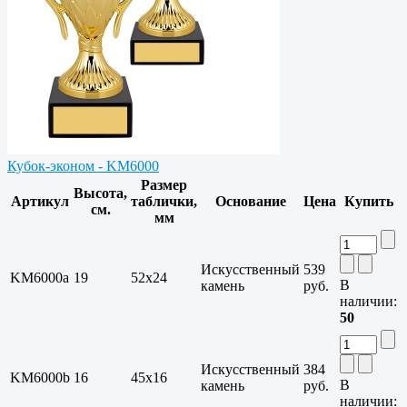
Кубок-эконом - KM6000
Размер
Высота,
Артикул
таблички,
Основание
Цена
Купить
см.
мм
Искусственный
539
KM6000a
19
52x24
В
камень
руб.
наличии:
50
Искусственный
384
KM6000b
16
45x16
В
камень
руб.
наличии: