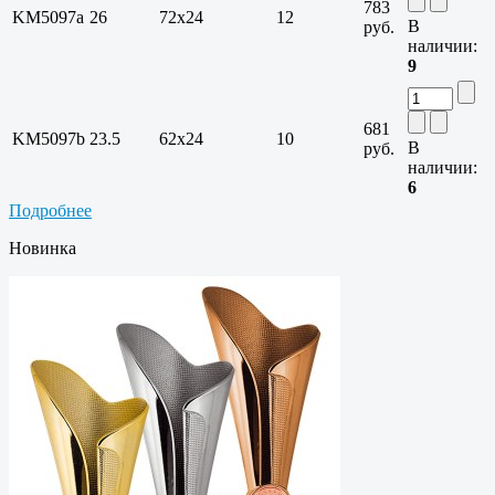
783
KM5097a
26
72x24
12
В
руб.
наличии:
9
681
KM5097b
23.5
62x24
10
В
руб.
наличии:
6
Подробнее
Новинка