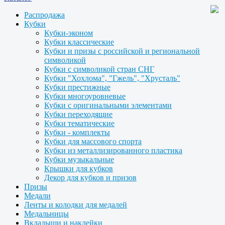
Распродажа
Кубки
Кубки-эконом
Кубки классические
Кубки и призы с российской и региональной
символикой
Кубки с символикой стран СНГ
Кубки "Хохлома", "Гжель", "Хрусталь"
Кубки престижные
Кубки многоуровневые
Кубки с оригинальными элементами
Кубки переходящие
Кубки тематические
Кубки - комплекты
Кубки для массового спорта
Кубки из металлизированного пластика
Кубки музыкальные
Крышки для кубков
Декор для кубков и призов
Призы
Медали
Ленты и колодки для медалей
Медальницы
Вкладыши и наклейки