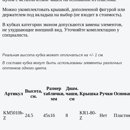
Можно укомплектовать крышкой, дополненной фигурой или
держателем под вкладыш на выбор (не входит в стоимость).
В кубках категории эконом допускаются замены элементов,
не ухудшающие внешний вид. Уточняйте комплектацию у
специалиста.
Реальная высота кубка может отличаться на +/- 1 см.
В составе кубка могут быть использованы элементы различных
оттенков одного цвета.
Размер
Диам.
Высота,
Артикул
таблички,
чаши,
Крышка
Ручки
Основа
см.
мм
см
KM5010b-
KR1-80-
24.5
45х16
8
Нет
Пласти
Z
Z