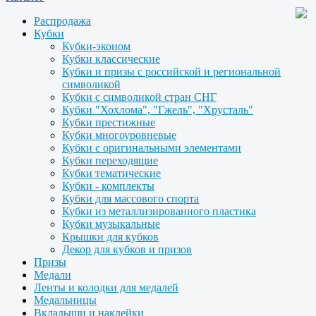
Распродажа
Кубки
Кубки-эконом
Кубки классические
Кубки и призы с российской и региональной
символикой
Кубки с символикой стран СНГ
Кубки "Хохлома", "Гжель", "Хрусталь"
Кубки престижные
Кубки многоуровневые
Кубки с оригинальными элементами
Кубки переходящие
Кубки тематические
Кубки - комплекты
Кубки для массового спорта
Кубки из металлизированного пластика
Кубки музыкальные
Крышки для кубков
Декор для кубков и призов
Призы
Медали
Ленты и колодки для медалей
Медальницы
Вкладыши и наклейки