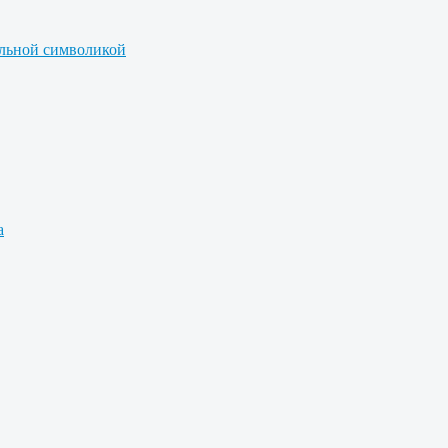
альной символикой
а