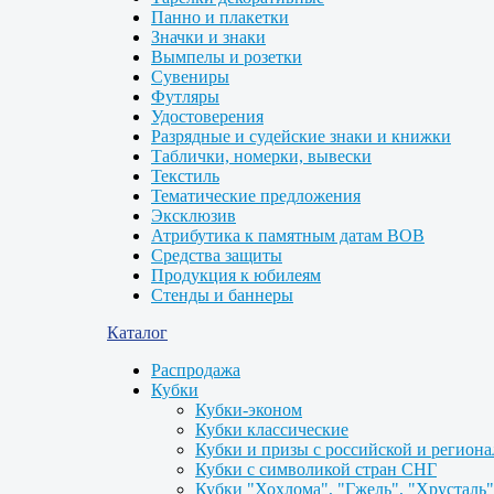
Панно и плакетки
Значки и знаки
Вымпелы и розетки
Сувениры
Футляры
Удостоверения
Разрядные и судейские знаки и книжки
Таблички, номерки, вывески
Текстиль
Тематические предложения
Эксклюзив
Атрибутика к памятным датам ВОВ
Средства защиты
Продукция к юбилеям
Стенды и баннеры
Каталог
Распродажа
Кубки
Кубки-эконом
Кубки классические
Кубки и призы с российской и регион
Кубки с символикой стран СНГ
Кубки "Хохлома", "Гжель", "Хрусталь"