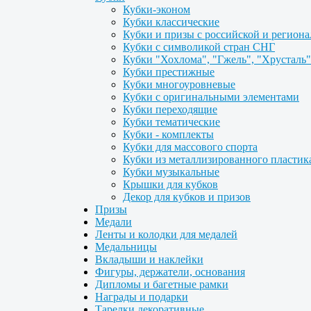
Кубки-эконом
Кубки классические
Кубки и призы с российской и регион
Кубки с символикой стран СНГ
Кубки "Хохлома", "Гжель", "Хрусталь"
Кубки престижные
Кубки многоуровневые
Кубки с оригинальными элементами
Кубки переходящие
Кубки тематические
Кубки - комплекты
Кубки для массового спорта
Кубки из металлизированного пластик
Кубки музыкальные
Крышки для кубков
Декор для кубков и призов
Призы
Медали
Ленты и колодки для медалей
Медальницы
Вкладыши и наклейки
Фигуры, держатели, основания
Дипломы и багетные рамки
Награды и подарки
Тарелки декоративные