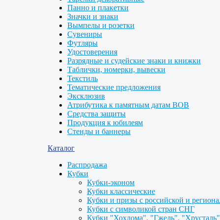
Панно и плакетки
Значки и знаки
Вымпелы и розетки
Сувениры
Футляры
Удостоверения
Разрядные и судейские знаки и книжки
Таблички, номерки, вывески
Текстиль
Тематические предложения
Эксклюзив
Атрибутика к памятным датам ВОВ
Средства защиты
Продукция к юбилеям
Стенды и баннеры
Каталог
Распродажа
Кубки
Кубки-эконом
Кубки классические
Кубки и призы с российской и регион
Кубки с символикой стран СНГ
Кубки "Хохлома", "Гжель", "Хрусталь"