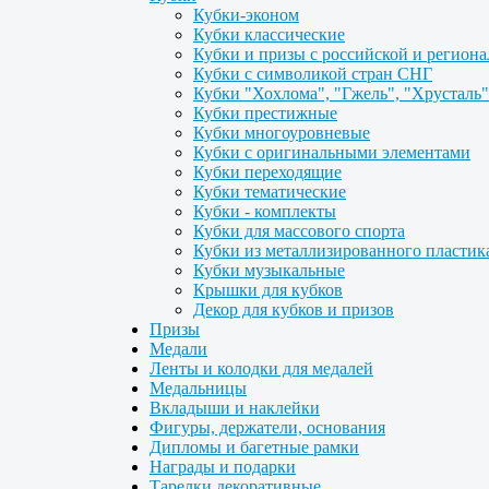
Кубки-эконом
Кубки классические
Кубки и призы с российской и регион
Кубки с символикой стран СНГ
Кубки "Хохлома", "Гжель", "Хрусталь"
Кубки престижные
Кубки многоуровневые
Кубки с оригинальными элементами
Кубки переходящие
Кубки тематические
Кубки - комплекты
Кубки для массового спорта
Кубки из металлизированного пластик
Кубки музыкальные
Крышки для кубков
Декор для кубков и призов
Призы
Медали
Ленты и колодки для медалей
Медальницы
Вкладыши и наклейки
Фигуры, держатели, основания
Дипломы и багетные рамки
Награды и подарки
Тарелки декоративные