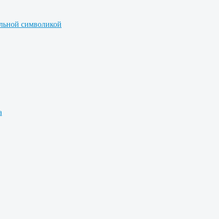
альной символикой
а