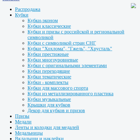
Распродажа
Кубки
Кубки-эконом
Кубки классические
Кубки и призы с российской и региональной
символикой
Кубки с символикой стран СНГ
Кубки "Хохлома", "Гжель", "Хрусталь"
Кубки престижные
Кубки многоуровневые
Кубки с оригинальными элементами
Кубки переходящие
Кубки тематические
Кубки - комплекты
Кубки для массового спорта
Кубки из металлизированного пластика
Кубки музыкальные
Крышки для кубков
Декор для кубков и призов
Призы
Медали
Ленты и колодки для медалей
Медальницы
Вкладыши и наклейки