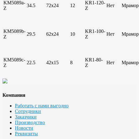
KM5089a-
KR1-120-
34.5
72х24
12
Нет
Мрамор
Z
Z
KM5089b-
KR1-100-
29.5
62х24
10
Нет
Мрамор
Z
Z
KM5089c-
KR1-80-
22.5
42х15
8
Нет
Мрамор
Z
Z
Компания
Работать с нами выгодно
Сотрудники
Заказчики
Производство
Новости
Реквизиты