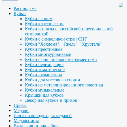
Распродажа
Кубки
Кубки-эконом
Кубки классические
Кубки и призы с российской и региональной
символикой
Кубки с символикой стран СНГ
Кубки "Хохлома", "Гжель", "Хрусталь"
Кубки престижные
Кубки многоуровневые
Кубки с оригинальными элементами
Кубки переходящие
Кубки тематические
Кубки - комплекты
Кубки для массового спорта
Кубки из металлизированного пластика
Кубки музыкальные
Крышки для кубков
Декор для кубков и призов
Призы
Медали
Ленты и колодки для медалей
Медальницы
Вкладыши и наклейки