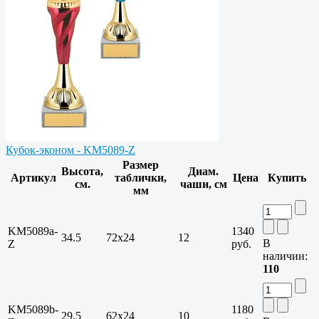
Кубок-эконом - KM5089-Z
Размер
Высота,
Диам.
Артикул
таблички,
Цена
Купить
см.
чаши, см
мм
KM5089a-
1340
34.5
72х24
12
В
Z
руб.
наличии:
110
KM5089b-
1180
29.5
62х24
10