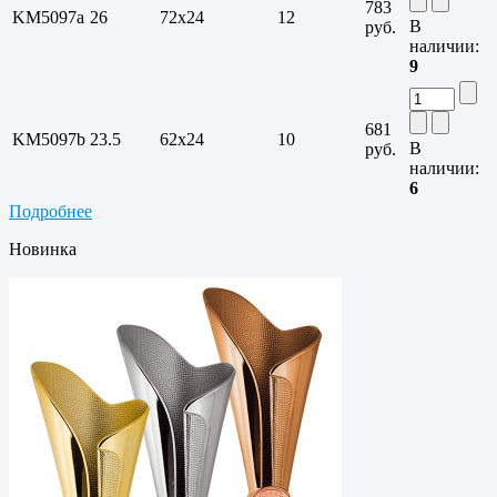
783
KM5097a
26
72x24
12
В
руб.
наличии:
9
681
KM5097b
23.5
62x24
10
В
руб.
наличии:
6
Подробнее
Новинка