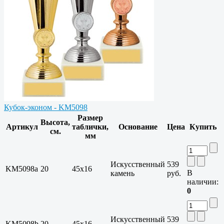
Кубок-эконом - KM5098
Размер
Высота,
Артикул
таблички,
Основание
Цена
Купить
см.
мм
Искусственный
539
KM5098a
20
45x16
В
камень
руб.
наличии:
0
Искусственный
539
KM5098b
20
45x16