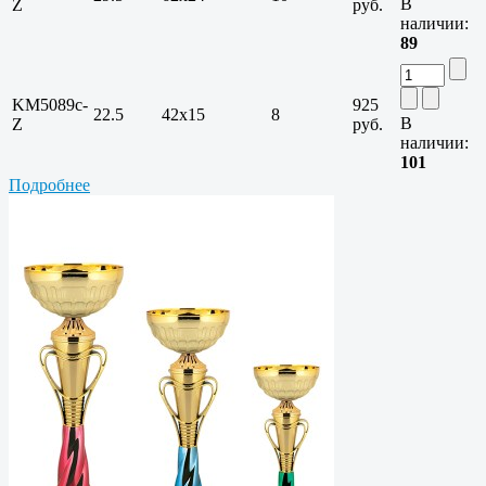
В
Z
руб.
наличии:
89
KM5089c-
925
22.5
42х15
8
В
Z
руб.
наличии:
101
Подробнее