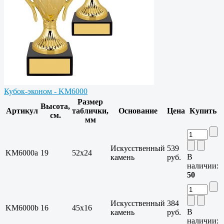
Кубок-эконом - KM6000
Размер
Высота,
Артикул
таблички,
Основание
Цена
Купить
см.
мм
Искусственный
539
KM6000a
19
52x24
В
камень
руб.
наличии:
50
Искусственный
384
KM6000b
16
45x16
В
камень
руб.
наличии: