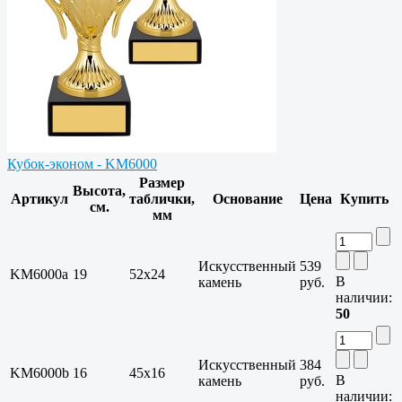
Кубок-эконом - KM6000
Размер
Высота,
Артикул
таблички,
Основание
Цена
Купить
см.
мм
Искусственный
539
KM6000a
19
52x24
В
камень
руб.
наличии:
50
Искусственный
384
KM6000b
16
45x16
В
камень
руб.
наличии: