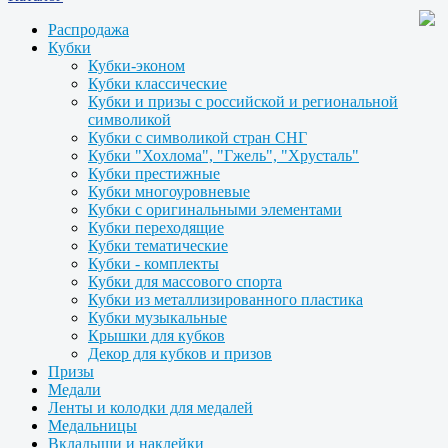
Распродажа
Кубки
Кубки-эконом
Кубки классические
Кубки и призы с российской и региональной
символикой
Кубки с символикой стран СНГ
Кубки "Хохлома", "Гжель", "Хрусталь"
Кубки престижные
Кубки многоуровневые
Кубки с оригинальными элементами
Кубки переходящие
Кубки тематические
Кубки - комплекты
Кубки для массового спорта
Кубки из металлизированного пластика
Кубки музыкальные
Крышки для кубков
Декор для кубков и призов
Призы
Медали
Ленты и колодки для медалей
Медальницы
Вкладыши и наклейки