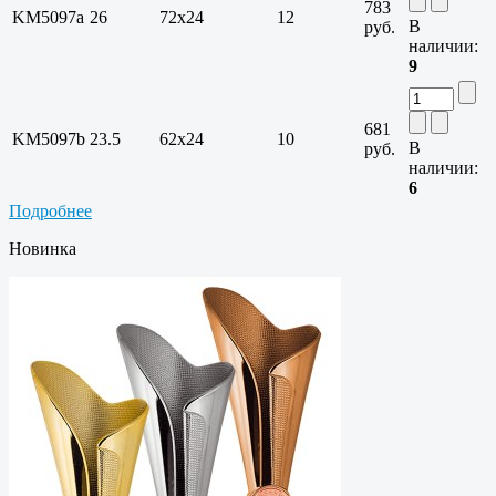
783
KM5097a
26
72x24
12
В
руб.
наличии:
9
681
KM5097b
23.5
62x24
10
В
руб.
наличии:
6
Подробнее
Новинка