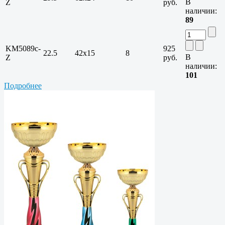
В
Z
руб.
наличии:
89
KM5089c-
925
22.5
42х15
8
В
Z
руб.
наличии:
101
Подробнее