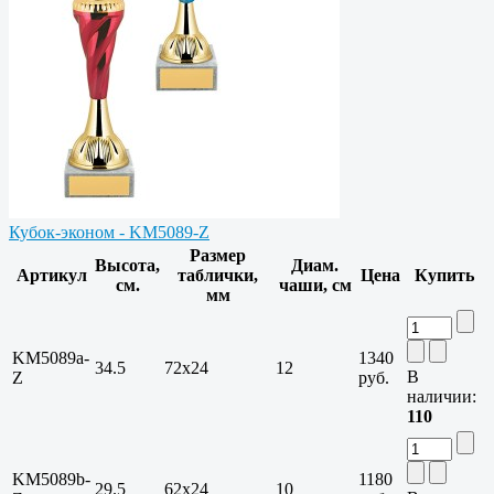
Кубок-эконом - KM5089-Z
Размер
Высота,
Диам.
Артикул
таблички,
Цена
Купить
см.
чаши, см
мм
KM5089a-
1340
34.5
72х24
12
В
Z
руб.
наличии:
110
KM5089b-
1180
29.5
62х24
10