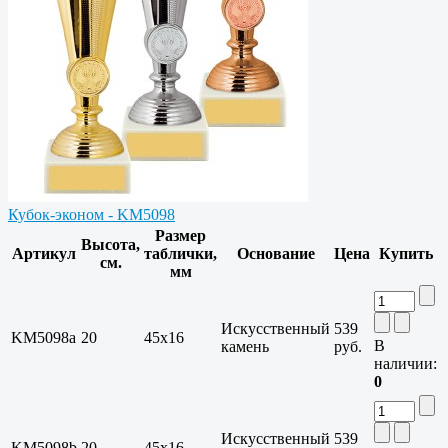
Кубок-эконом - KM5098
Размер
Высота,
Артикул
таблички,
Основание
Цена
Купить
см.
мм
Искусственный
539
KM5098a
20
45x16
В
камень
руб.
наличии:
0
Искусственный
539
KM5098b
20
45x16