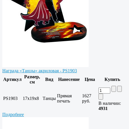
Награда «Танцы» акриловая - PS1903
Размер,
Артикул
Вид
Нанесение
Цена
Купить
см
Прямая
1627
PS1903
17х19х8
Танцы
печать
руб.
В наличии:
4931
Подробнее