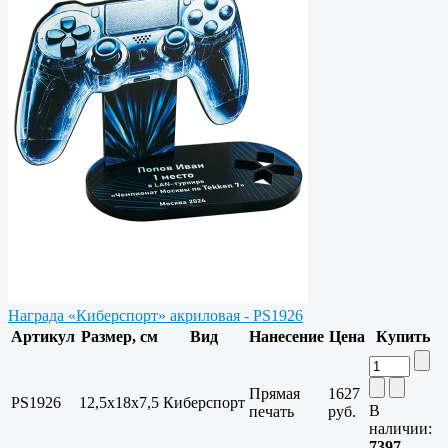
Награда «Киберспорт» акриловая - PS1926
Артикул
Размер, см
Вид
Нанесение
Цена
Купить
Прямая
1627
PS1926
12,5х18х7,5
Киберспорт
В
печать
руб.
наличии:
7397