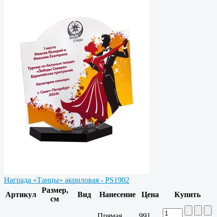
Награда «Танцы» акриловая - PS1902
Размер,
Артикул
Вид
Нанесение
Цена
Купить
см
Прямая
991