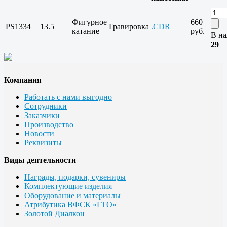
Фигурное
660
PS1334
13.5
Гравировка
.CDR
катание
руб.
В на
29
Компания
Работать с нами выгодно
Сотрудники
Заказчики
Производство
Новости
Реквизиты
Виды деятельности
Награды, подарки, сувениры
Комплектующие изделия
Оборудование и материалы
Атрибутика ВФСК «ГТО»
Золотой Диалкон