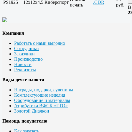
PS1925
12х12х4,5
Киберспорт
.CDR
печать
руб.
В
2
Компания
Работать с нами выгодно
Сотрудники
Заказчики
Производство
Новости
Реквизиты
Виды деятельности
Награды, подарки, сувениры
Комплектующие изделия
Оборудование и материалы
Атрибутика ВФСК «ГТО»
Золотой Диалкон
Помощь покупателю
Как заказать