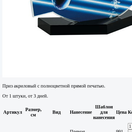
Приз акриловый с полноцветной прямой печатью.
От 1 штуки, от 3 дней.
Шаблон
Размер,
Артикул
Вид
Нанесение
для
Цена
К
см
нанесения
Прямая
991