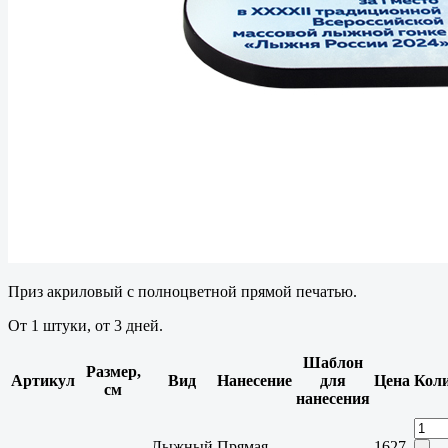
Приз акриловый с полноцветной прямой печатью.
От 1 штуки, от 3 дней.
Шаблон
Размер,
Артикул
Вид
Нанесение
для
Цена
Коли
см
нанесения
Лыжный
Прямая
1627