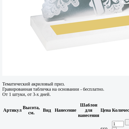
Тематический акриловый приз.
Гравированная табличка на основании - бесплатно.
От 1 штуки, от 3-х дней.
Шаблон
Высота,
Артикул
Вид
Нанесение
для
Цена
Количе
см.
нанесения