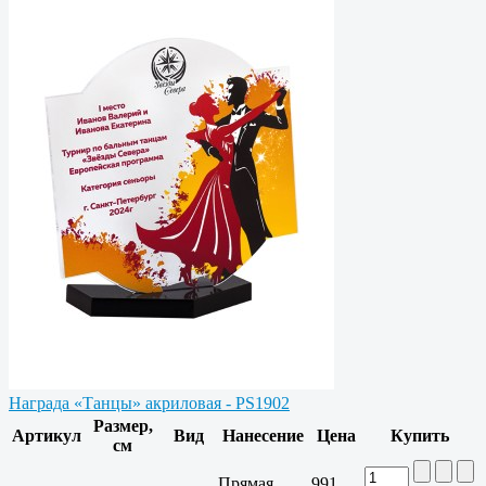
Награда «Танцы» акриловая - PS1902
Размер,
Артикул
Вид
Нанесение
Цена
Купить
см
Прямая
991