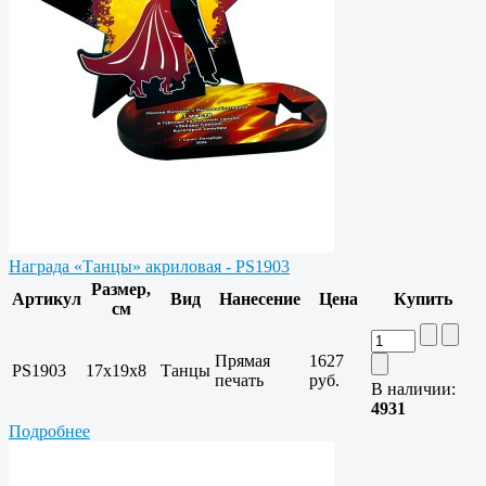
Награда «Танцы» акриловая - PS1903
Размер,
Артикул
Вид
Нанесение
Цена
Купить
см
Прямая
1627
PS1903
17х19х8
Танцы
печать
руб.
В наличии:
4931
Подробнее