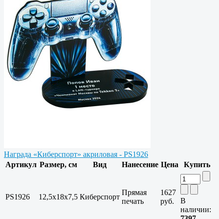
Награда «Киберспорт» акриловая - PS1926
Артикул
Размер, см
Вид
Нанесение
Цена
Купить
Прямая
1627
PS1926
12,5х18х7,5
Киберспорт
В
печать
руб.
наличии:
7397