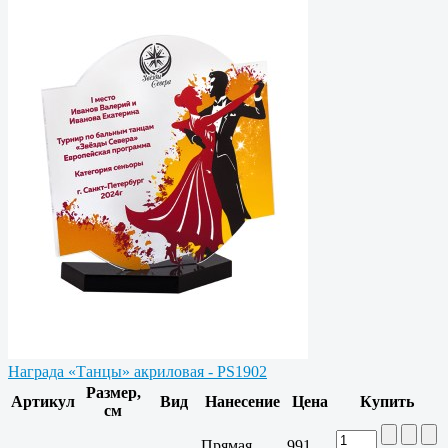
Награда «Танцы» акриловая - PS1902
Размер,
Артикул
Вид
Нанесение
Цена
Купить
см
Прямая
991