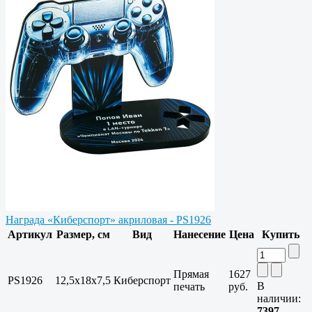
Награда «Киберспорт» акриловая - PS1926
Артикул
Размер, см
Вид
Нанесение
Цена
Купить
Прямая
1627
PS1926
12,5х18х7,5
Киберспорт
В
печать
руб.
наличии:
7397