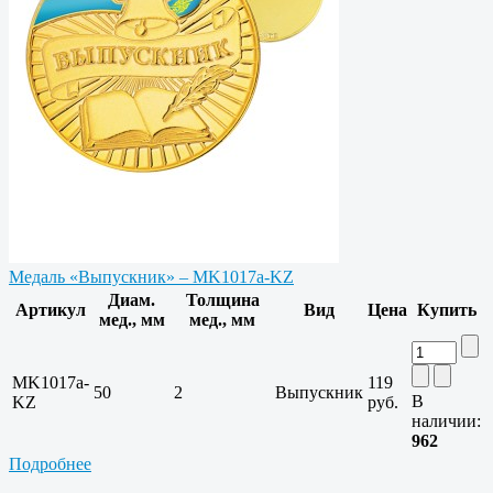
Медаль «Выпускник» – MK1017a-KZ
Диам.
Толщина
Артикул
Вид
Цена
Купить
мед., мм
мед., мм
MK1017a-
119
50
2
Выпускник
В
KZ
руб.
наличии:
962
Подробнее