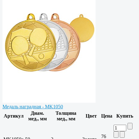
Медаль наградная - MK1050
Диам.
Толщина
Артикул
Цвет
Цена
Купить
мед., мм
мед., мм
76