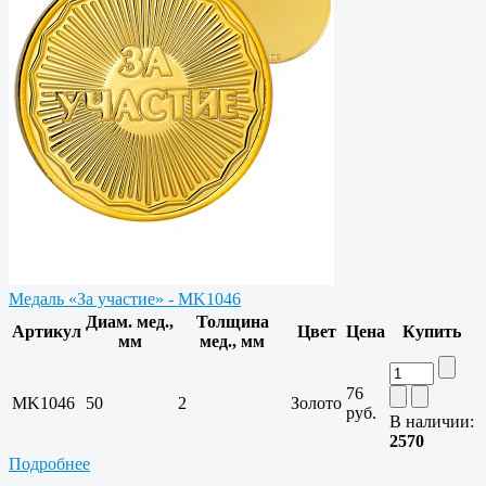
Медаль «За участие» - MK1046
Диам. мед.,
Толщина
Артикул
Цвет
Цена
Купить
мм
мед., мм
76
MK1046
50
2
Золото
руб.
В наличии:
2570
Подробнее