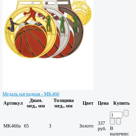
Медаль наградная - MK460
Диам.
Толщина
Артикул
Цвет
Цена
Купить
мед., мм
мед., мм
337
MK460a
65
3
Золото
В
руб.
наличии: