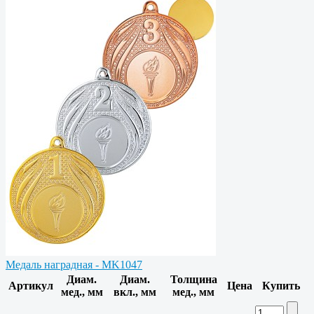
Медаль наградная - MK1047
Диам.
Диам.
Толщина
Артикул
Цена
Купить
мед., мм
вкл., мм
мед., мм