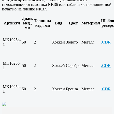
самоклеящегося пластика NK36 или табличек с полноцветной
печатью на пленке NK37.
Диам.
Толщина
Шабло
Артикул
мед.,
Вид
Цвет
Материал
мед., мм
реверс
мм
MK1025a-
50
2
Хоккей
Золото
Металл
.CDR
1
MK1025b-
50
2
Хоккей
Серебро
Металл
.CDR
1
MK1025c-
50
2
Хоккей
Бронза
Металл
.CDR
1