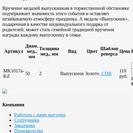
Вручение медалей выпускникам в торжественной обстановке
подчёркивает значимость этого события и оставляет
незабываемую атмосферу праздника. А медаль «Выпускник»,
подаренная в качестве индивидуального подарка от
родителей, может стать семейной традицией вручения
награды каждому выпускнику в семье.
Диам.
Толщина
Шаблон
Артикул
мед.,
Вид
Цвет
Цена
мед., мм
реверса
мм
MK1017a-
119
50
2
Выпускник
Золото
.CDR
KZ
руб.
Компания
Работать с нами выгодно
Сотрудники
Заказчики
Производство