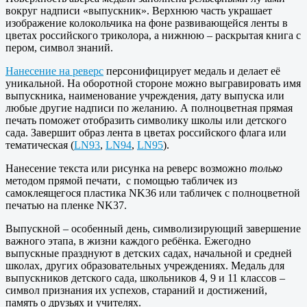
вокруг надписи «выпускник». Верхнюю часть украшает
изображение колокольчика на фоне развивающейся ленты в
цветах российского триколора, а нижнюю – раскрытая книга с
пером, символ знаний.
Нанесение на реверс
персонифицирует медаль и делает её
уникальной. На оборотной стороне можно выгравировать имя
выпускника, наименование учреждения, дату выпуска или
любые другие надписи по желанию. А полноцветная прямая
печать поможет отобразить символику школы или детского
сада. Завершит образ лента в цветах российского флага или
тематическая (
LN93
,
LN94
,
LN95
).
Нанесение текста или рисунка на реверс возможно
только
методом прямой печати, с помощью табличек из
самоклеящегося пластика NK36 или табличек с полноцветной
печатью на пленке NK37.
Выпускной – особенный день, символизирующий завершение
важного этапа, в жизни каждого ребёнка. Ежегодно
выпускные празднуют в детских садах, начальной и средней
школах, других образовательных учреждениях. Медаль для
выпускников детского сада, школьников 4, 9 и 11 классов ­­–
символ признания их успехов, стараний и достижений,
память о друзьях и учителях.