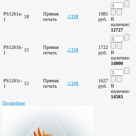
PS1261a-
Прямая
1981
18
.CDR
В
1
печать
руб.
наличии:
12727
PS1261b-
Прямая
1722
15
.CDR
В
1
печать
руб.
наличии:
14000
PS1261c-
Прямая
1627
12
.CDR
В
1
печать
руб.
наличии:
14583
Подробнее