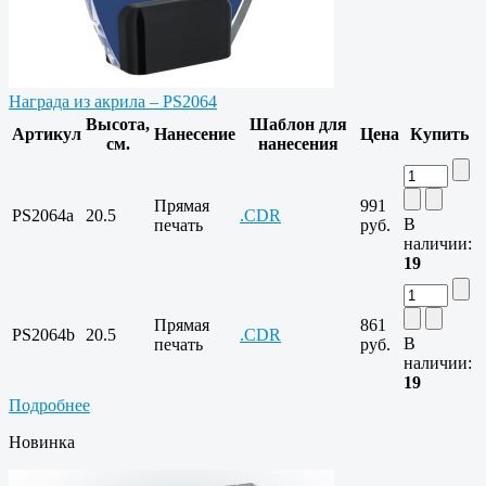
Награда из акрила – PS2064
Высота,
Шаблон для
Артикул
Нанесение
Цена
Купить
см.
нанесения
Прямая
991
PS2064a
20.5
.CDR
В
печать
руб.
наличии:
19
Прямая
861
PS2064b
20.5
.CDR
В
печать
руб.
наличии:
19
Подробнее
Новинка