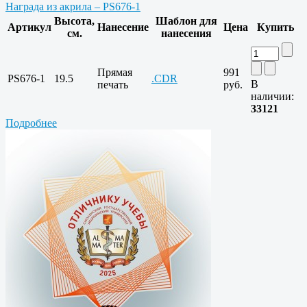
Награда из акрила – PS676-1
Высота,
Шаблон для
Артикул
Нанесение
Цена
Купить
см.
нанесения
Прямая
991
PS676-1
19.5
.CDR
В
печать
руб.
наличии:
33121
Подробнее