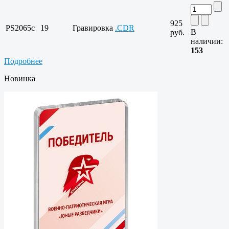
925
PS2065c
19
Гравировка
.CDR
В
руб.
наличии:
153
Подробнее
Новинка