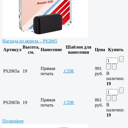
Награда из акрила – PS2065
Высота,
Шаблон для
Артикул
Нанесение
Цена
Купить
см.
нанесения
Прямая
991
PS2065a
19
.CDR
В
печать
руб.
наличии:
19
Прямая
861
PS2065b
19
.CDR
В
печать
руб.
наличии:
19
Подробнее