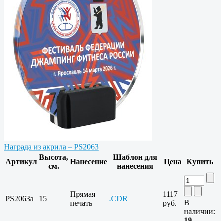
Награда из акрила – PS2063
Высота,
Шаблон для
Артикул
Нанесение
Цена
Купить
см.
нанесения
Прямая
1117
PS2063a
15
.CDR
В
печать
руб.
наличии:
19