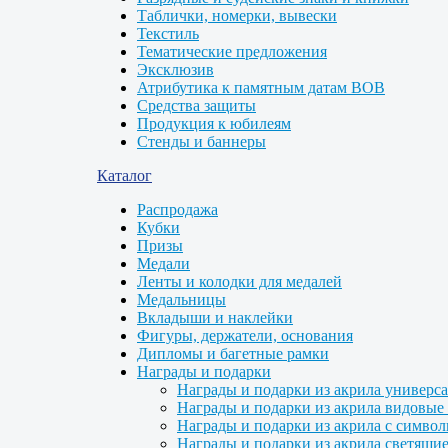
Таблички, номерки, вывески
Текстиль
Тематические предложения
Эксклюзив
Атрибутика к памятным датам ВОВ
Средства защиты
Продукция к юбилеям
Стенды и баннеры
Каталог
Распродажа
Кубки
Призы
Медали
Ленты и колодки для медалей
Медальницы
Вкладыши и наклейки
Фигуры, держатели, основания
Дипломы и багетные рамки
Награды и подарки
Награды и подарки из акрила универс
Награды и подарки из акрила видовые 
Награды и подарки из акрила с символ
Награды и подарки из акрила светящие