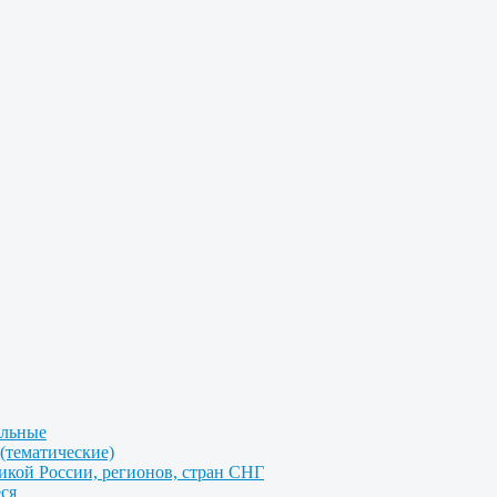
альные
(тематические)
икой России, регионов, стран СНГ
ся