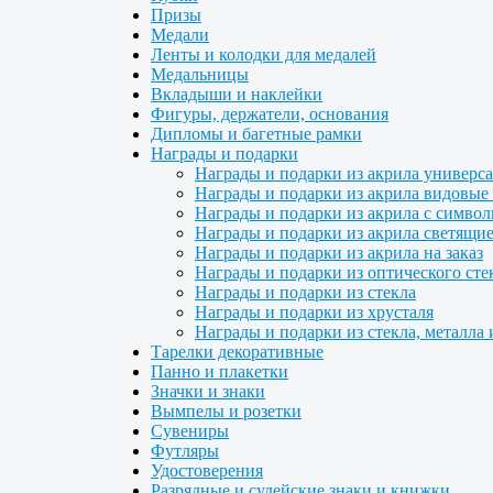
Призы
Медали
Ленты и колодки для медалей
Медальницы
Вкладыши и наклейки
Фигуры, держатели, основания
Дипломы и багетные рамки
Награды и подарки
Награды и подарки из акрила универс
Награды и подарки из акрила видовые 
Награды и подарки из акрила с символ
Награды и подарки из акрила светящие
Награды и подарки из акрила на заказ
Награды и подарки из оптического сте
Награды и подарки из стекла
Награды и подарки из хрусталя
Награды и подарки из стекла, металла 
Тарелки декоративные
Панно и плакетки
Значки и знаки
Вымпелы и розетки
Сувениры
Футляры
Удостоверения
Разрядные и судейские знаки и книжки