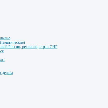
альные
(тематические)
икой России, регионов, стран СНГ
ся
кла
и дерева