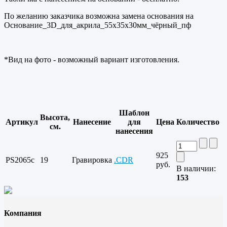
По желанию заказчика возможна замена основания на
Основание_3D_для_акрила_55x35x30мм_чёрный_пф
*Вид на фото - возможный вариант изготовления.
Шаблон
Высота,
Артикул
Нанесение
для
Цена
Количество
см.
нанесения
925
PS2065c
19
Гравировка
.CDR
руб.
В наличии:
153
Компания