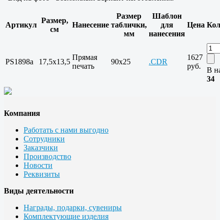
Размер
Шаблон
Размер,
Артикул
Нанесение
таблички,
для
Цена
Кол
см
мм
нанесения
Прямая
1627
PS1898a
17,5x13,5
90х25
.CDR
печать
руб.
В н
34
Компания
Работать с нами выгодно
Сотрудники
Заказчики
Производство
Новости
Реквизиты
Виды деятельности
Награды, подарки, сувениры
Комплектующие изделия