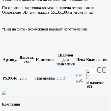
По желанию заказчика возможна замена основания на
Основание_3D_для_акрила_55x35x30мм_чёрный_пф
*Вид на фото - возможный вариант изготовления.
Шаблон
Высота,
Артикул
Нанесение
для
Цена
Количество
см.
нанесения
925
PS2064c
20.5
Гравировка
.CDR
руб.
В наличии:
153
Компания