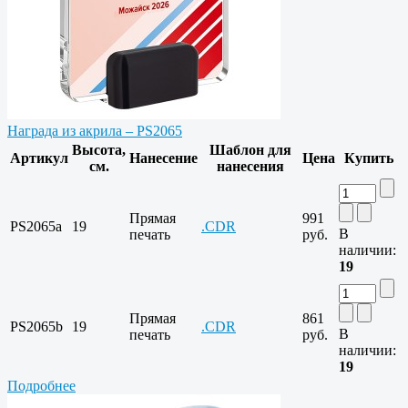
Награда из акрила – PS2065
Высота,
Шаблон для
Артикул
Нанесение
Цена
Купить
см.
нанесения
Прямая
991
PS2065a
19
.CDR
В
печать
руб.
наличии:
19
Прямая
861
PS2065b
19
.CDR
В
печать
руб.
наличии:
19
Подробнее