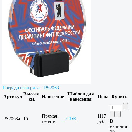
Награда из акрила – PS2063
Высота,
Шаблон для
Артикул
Нанесение
Цена
Купить
см.
нанесения
Прямая
1117
PS2063a
15
.CDR
В
печать
руб.
наличии:
19