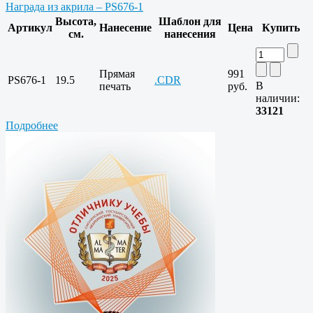
Награда из акрила – PS676-1
Высота,
Шаблон для
Артикул
Нанесение
Цена
Купить
см.
нанесения
Прямая
991
PS676-1
19.5
.CDR
В
печать
руб.
наличии:
33121
Подробнее