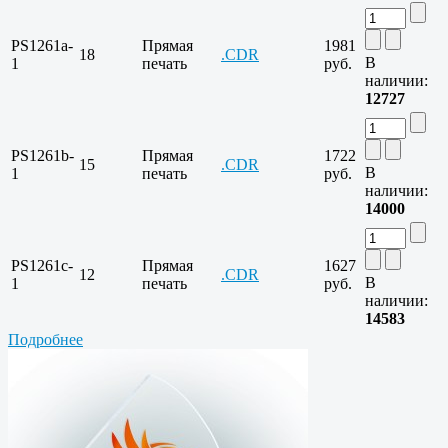
PS1261a-
Прямая
1981
18
.CDR
В
1
печать
руб.
наличии:
12727
PS1261b-
Прямая
1722
15
.CDR
В
1
печать
руб.
наличии:
14000
PS1261c-
Прямая
1627
12
.CDR
В
1
печать
руб.
наличии:
14583
Подробнее