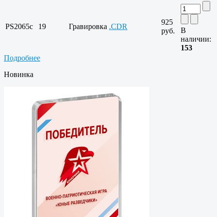
925
PS2065c
19
Гравировка
.CDR
В
руб.
наличии:
153
Подробнее
Новинка