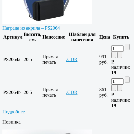
Награда из акрила – PS2064
Высота,
Шаблон для
Артикул
Нанесение
Цена
Купить
см.
нанесения
Прямая
991
PS2064a
20.5
.CDR
В
печать
руб.
наличии:
19
Прямая
861
PS2064b
20.5
.CDR
В
печать
руб.
наличии:
19
Подробнее
Новинка