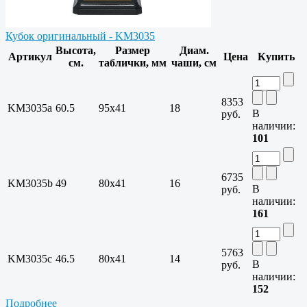
Кубок оригинальный - KM3035
Высота,
Размер
Диам.
Артикул
Цена
Купить
см.
таблички, мм
чаши, см
8353
KM3035a
60.5
95х41
18
В
руб.
наличии:
101
6735
KM3035b
49
80х41
16
В
руб.
наличии:
161
5763
KM3035c
46.5
80х41
14
В
руб.
наличии:
152
Подробнее