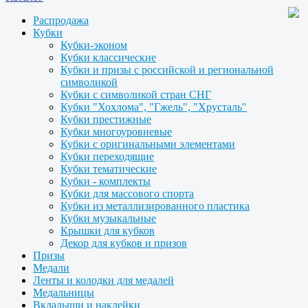
Распродажа
Кубки
Кубки-эконом
Кубки классические
Кубки и призы с российской и региональной
символикой
Кубки с символикой стран СНГ
Кубки "Хохлома", "Гжель", "Хрусталь"
Кубки престижные
Кубки многоуровневые
Кубки с оригинальными элементами
Кубки переходящие
Кубки тематические
Кубки - комплекты
Кубки для массового спорта
Кубки из металлизированного пластика
Кубки музыкальные
Крышки для кубков
Декор для кубков и призов
Призы
Медали
Ленты и колодки для медалей
Медальницы
Вкладыши и наклейки