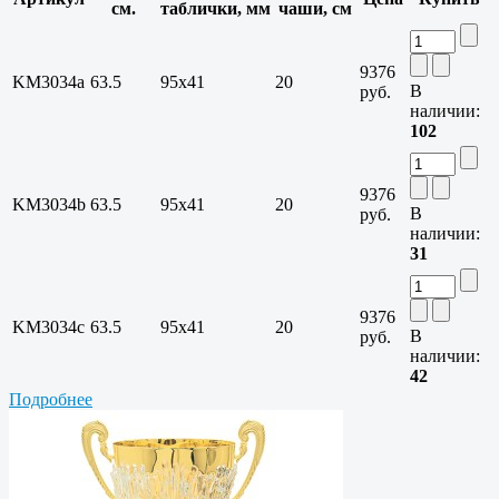
см.
таблички, мм
чаши, см
9376
KM3034a
63.5
95х41
20
В
руб.
наличии:
102
9376
KM3034b
63.5
95х41
20
В
руб.
наличии:
31
9376
KM3034c
63.5
95х41
20
В
руб.
наличии:
42
Подробнее