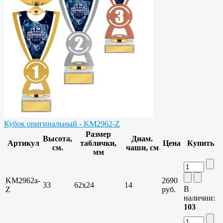
Кубок оригинальный - KM2962-Z
Размер
Высота,
Диам.
Артикул
таблички,
Цена
Купить
см.
чаши, см
мм
KM2962a-
2690
33
62x24
14
В
Z
руб.
наличии:
103