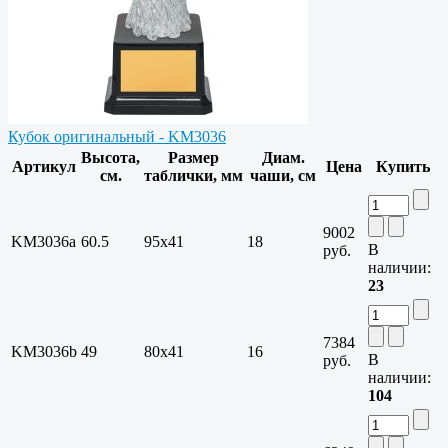
Кубок оригинальный - KM3036
Высота,
Размер
Диам.
Артикул
Цена
Купить
см.
таблички, мм
чаши, см
9002
KM3036a
60.5
95х41
18
В
руб.
наличии:
23
7384
KM3036b
49
80х41
16
В
руб.
наличии:
104