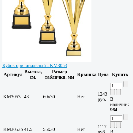
Кубок оригинальный - KM3053
Высота,
Размер
Артикул
Крышка
Цена
Купить
см.
таблички, мм
1243
KM3053a
43
60х30
Нет
В
руб.
наличии:
964
1117
KM3053b
41.5
55х30
Нет
В
руб.