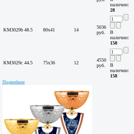
наличии:
28
5036
KM3029b
48.5
80x41
14
В
руб.
наличии:
158
4550
KM3029c
44.5
75x36
12
В
руб.
наличии:
158
Подробнее