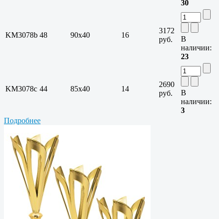
30
3172
KM3078b
48
90х40
16
В
руб.
наличии:
23
2690
KM3078c
44
85х40
14
В
руб.
наличии:
3
Подробнее