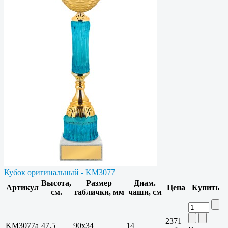
Кубок оригинальный - KM3077
Высота,
Размер
Диам.
Артикул
Цена
Купить
см.
таблички, мм
чаши, см
2371
KM3077a
47.5
90х34
14