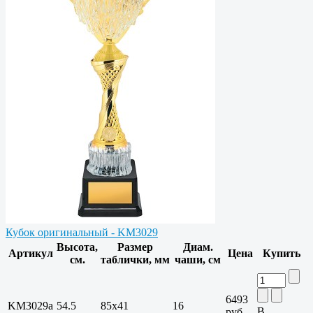
Кубок оригинальный - KM3029
Высота,
Размер
Диам.
Артикул
Цена
Купить
см.
таблички, мм
чаши, см
6493
KM3029a
54.5
85x41
16
В
руб.