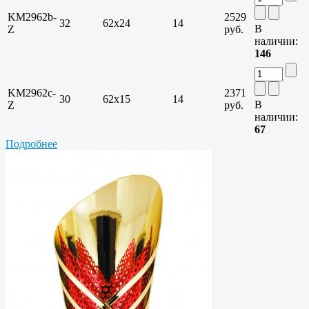
KM2962b-
2529
32
62x24
14
В
Z
руб.
наличии:
146
KM2962c-
2371
30
62x15
14
В
Z
руб.
наличии:
67
Подробнее