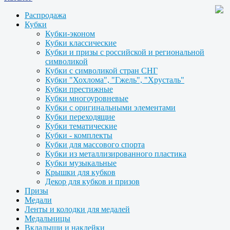
Распродажа
Кубки
Кубки-эконом
Кубки классические
Кубки и призы с российской и региональной
символикой
Кубки с символикой стран СНГ
Кубки "Хохлома", "Гжель", "Хрусталь"
Кубки престижные
Кубки многоуровневые
Кубки с оригинальными элементами
Кубки переходящие
Кубки тематические
Кубки - комплекты
Кубки для массового спорта
Кубки из металлизированного пластика
Кубки музыкальные
Крышки для кубков
Декор для кубков и призов
Призы
Медали
Ленты и колодки для медалей
Медальницы
Вкладыши и наклейки