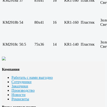
KM2918a
57
85х41
16
KR1-160
Пластик
Све
Зол
KM2918b
54
80х41
16
KR1-160
Пластик
Све
Зол
KM2918c
50.5
75х36
14
KR1-140
Пластик
Све
Компания
Работать с нами выгодно
Сотрудники
Заказчики
Производство
Новости
Реквизиты