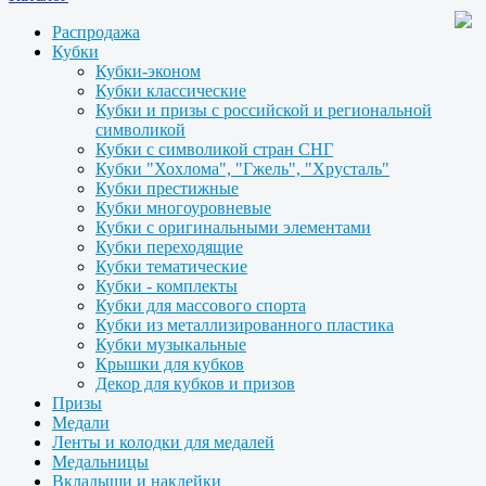
Распродажа
Кубки
Кубки-эконом
Кубки классические
Кубки и призы с российской и региональной
символикой
Кубки с символикой стран СНГ
Кубки "Хохлома", "Гжель", "Хрусталь"
Кубки престижные
Кубки многоуровневые
Кубки с оригинальными элементами
Кубки переходящие
Кубки тематические
Кубки - комплекты
Кубки для массового спорта
Кубки из металлизированного пластика
Кубки музыкальные
Крышки для кубков
Декор для кубков и призов
Призы
Медали
Ленты и колодки для медалей
Медальницы
Вкладыши и наклейки