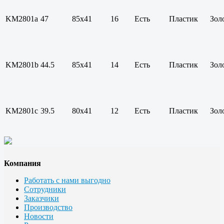
KM2801a
47
85х41
16
Есть
Пластик
Зол
KM2801b
44.5
85х41
14
Есть
Пластик
Зол
KM2801c
39.5
80х41
12
Есть
Пластик
Зол
Компания
Работать с нами выгодно
Сотрудники
Заказчики
Производство
Новости