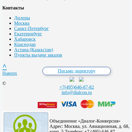
Контакты
Дилеры
Москва
Санкт-Петербург
Екатеринбург
Хабаровск
Краснодар
Астана (Казахстан)
Пункты выдачи заказов
^
Письмо директору
Наверх
©
+7(495)646-87-82
info@dialcon.ru
Объединение «Диалог-Конверсия»
Адрес:
Москва, ул. Авиационная, д. 68,
корп. 5,
Телефон: +7 (495) 646-87-