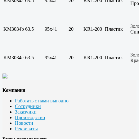
KM3034a
63.5
95х41
20
KR1-200
Пластик
Про
Зол
KM3034b
63.5
95х41
20
KR1-200
Пластик
Си
Зол
KM3034c
63.5
95х41
20
KR1-200
Пластик
Кра
Компания
Работать с нами выгодно
Сотрудники
Заказчики
Производство
Новости
Реквизиты