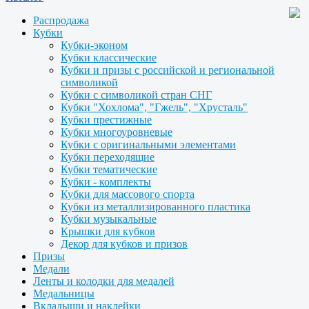
Распродажа
Кубки
Кубки-эконом
Кубки классические
Кубки и призы с российской и региональной
символикой
Кубки с символикой стран СНГ
Кубки "Хохлома", "Гжель", "Хрусталь"
Кубки престижные
Кубки многоуровневые
Кубки с оригинальными элементами
Кубки переходящие
Кубки тематические
Кубки - комплекты
Кубки для массового спорта
Кубки из металлизированного пластика
Кубки музыкальные
Крышки для кубков
Декор для кубков и призов
Призы
Медали
Ленты и колодки для медалей
Медальницы
Вкладыши и наклейки