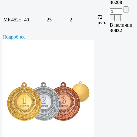
30208
72
MK452c
40
25
2
руб.
В наличии:
30032
Подробнее