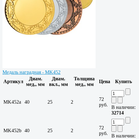
Медаль наградная - MK452
Диам.
Диам.
Толщина
Артикул
Цена
Купить
мед., мм
вкл., мм
мед., мм
72
MK452a
40
25
2
руб.
В наличии:
32714
72
MK452b
40
25
2
руб.
В наличии: