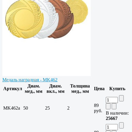
Медаль наградная - MK462
Диам.
Диам.
Толщина
Артикул
Цена
Купить
мед., мм
вкл., мм
мед., мм
89
MK462a
50
25
2
руб.
В наличии:
25667