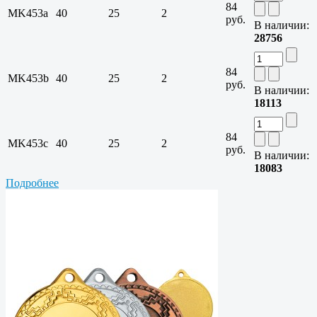
84
MK453a
40
25
2
руб.
В наличии:
28756
84
MK453b
40
25
2
руб.
В наличии:
18113
84
MK453c
40
25
2
руб.
В наличии:
18083
Подробнее