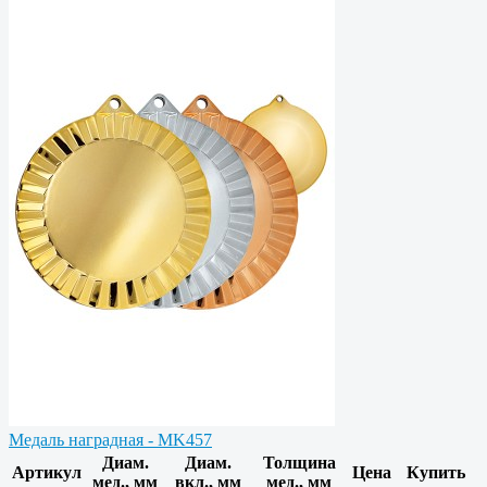
Медаль наградная - MK457
Диам.
Диам.
Толщина
Артикул
Цена
Купить
мед., мм
вкл., мм
мед., мм