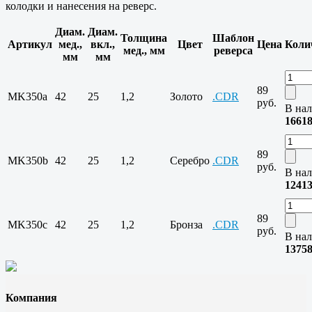
колодки и нанесения на реверс.
Диам.
Диам.
Толщина
Шаблон
Артикул
мед.,
вкл.,
Цвет
Цена
Коли
мед., мм
реверса
мм
мм
89
MK350a
42
25
1,2
Золото
.CDR
руб.
В нал
1661
89
MK350b
42
25
1,2
Серебро
.CDR
руб.
В нал
1241
89
MK350c
42
25
1,2
Бронза
.CDR
руб.
В нал
1375
Компания